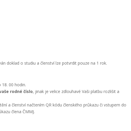
n doklad o studiu a členství lze potvrdit pouze na 1 rok.
 18. 00 hodin.
vaše rodné číslo
, jinak je velice zdlouhavé Vaši platbu rozlišit a
tění a členství načtením QR kódu členského průkazu či vstupem do
růkazu člena ČMMJ.