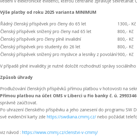
vedeni v elektronické evidenci, kterou centrálně zpravuje sekretariát
Výše platby od roku 2025 varianta MINIMUM
Řádný členský příspěvek pro členy do 65 let
1300,- Kč
Členský příspěvek snížený pro členy nad 65 let
800,- Kč
Členský příspěvek pro členy plně invalidní
800,- Kč
Členský příspěvek pro studenty do 26 let
800,- Kč
Členský příspěvek snížený pro myslivce a lesníky z povolání
900,- Kč
V případě plné invalidity je nutné doložit rozhodnutí správy sociální
Způsob úhrady
Prodlužování členských příspěvků přímou platbou v hotovosti na sekre
Přímou platbou na účet OMS v Liberci u Fio banky č. ú. 299334
správně zaúčtovat.
Po uhrazení členského příspěvku a jeho zanesení do programu SW Di
své evidenční karty zde
https://swdiana.cmmj.cz/
nebo požádat telefo
viz návod :
https://www.cmmj.cz/clenstvi-v-cmmj/