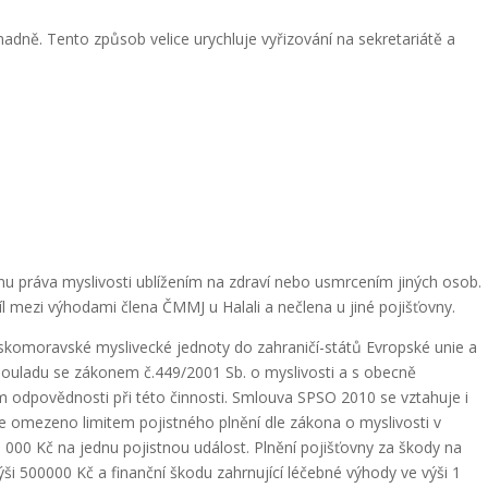
adně. Tento způsob velice urychluje vyřizování na sekretariátě a
nu práva myslivosti ublížením na zdraví nebo usmrcením jiných osob.
íl mezi výhodami člena ČMMJ u Halali a nečlena u jiné pojišťovny.
Českomoravské myslivecké jednoty do zahraničí-států Evropské unie a
souladu se zákonem č.449/2001 Sb. o myslivosti a s obecně
 odpovědnosti při této činnosti. Smlouva SPSO 2010 se vztahuje i
omezeno limitem pojistného plnění dle zákona o myslivosti v
0 000 Kč na jednu pojistnou událost. Plnění pojišťovny za škody na
i 500000 Kč a finanční škodu zahrnující léčebné výhody ve výši 1