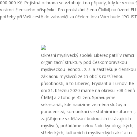
000 000 Kč. Pojistná ochrana se vztahuje i na případy, kdy ke vzniku
v rámci členského příspěvku. Pro prokázání člena ČMMJ na území EU a E
potřeby při Vaší cestě do zahraničí za účelem lovu Vám bude "POJISTK
Okresní myslivecký spolek Liberec patří v rámci
organizační struktury pod Českomoravskou
mysliveckou jednotu, z. s. a zastřešuje členskou
základnu myslivců ze tří obcí s rozšířenou
působností, a to Liberec, Frýdlant a Turnov. Ke
dni 31. březnu 2020 máme na okresu 708 členů
ČMMJ a z toho je 42 žen. Spravujeme
sekretariát, kde nabízíme zejména služby a
poradenství, komunikaci se státními institucemi,
zajišťujeme vzdělávání budoucích i stávajících
myslivců, pořádáme celou řadu kynologických,
střeleckých, kulturních i mysliveckých akcí a to