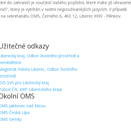
ní do zahraničí je součástí Vašeho pojištění, které máte již uhrazené
í", který je vytištěn v sedmi nejpoužívanějších jazycích. V případě
na sekretariátu OMS, Černého 6, 463 12, Liberec XXIV - Pilínkov.
Užitečné odkazy
Liberecký kraj, Odbor životního prostředí a
zemědělství
Magistrát města Liberec, Odbor životního
prostředí
KVS SVS pro Liberecký kraj
Policie ČR, KRP Libereckého kraje
Okolní OMS
OMS Jablonec nad Nisou
OMS Česká Lípa
OMS Semily