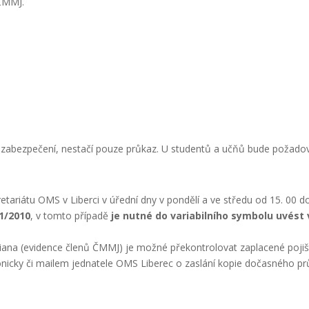
 ČMMJ.
ho zabezpečení, nestačí pouze průkaz. U studentů a učňů bude požadová
tariátu OMS v Liberci v úřední dny v pondělí a ve středu od 15. 00 do
61/2010
, v tomto případě
je nutné do variabilního symbolu uvést 
ana (evidence členů ČMMJ) je možné překontrolovat zaplacené pojiš
nicky či mailem jednatele OMS Liberec o zaslání kopie dočasného p