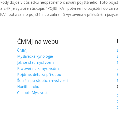
 škody dojde v důsledku neopatrného chování pojištěného. Toto pojiště
HP je vytvořen tiskopis "POJISTKA - potvrzení o pojištění do zahranič
A"- potvrzení o pojištění do zahraničí vystavena v příslušném jazyce 
ČMMJ na webu
ČMMJ
Myslivecká kynologie
Jak se stát myslivcem
Pro zvěřinu k myslivcům
Pojďme, děti, za přírodou
Šoulání po stopách myslivosti
Honitba roku
Časopis Myslivost