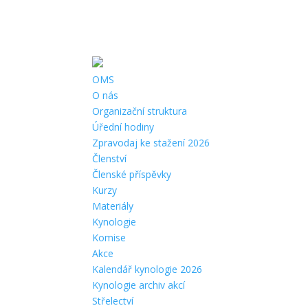
Telefon:
+420 604 103 938 |
Email:
oms.liberec@gmail.com
|
Adr
OMS
O nás
Organizační struktura
Úřední hodiny
Zpravodaj ke stažení 2026
Členství
Členské příspěvky
Kurzy
Materiály
Kynologie
Komise
Akce
Kalendář kynologie 2026
Kynologie archiv akcí
Střelectví