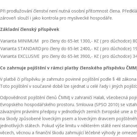
Při prodlužování členství není nutná osobní přítomnost člena. Předkl
zároveň slouží i jako kontrola pro myslivecké hospodáře.
Základní členský příspěvek
Varianta MINIMUM
pro členy do 65-let 1300,- Kč ( pro důchodce) 80
Varianta STANDARD
pro členy do 65-let 2400,- Kč ( pro důchodce) 1
Varianta EXCLUSIVE
pro členy do 65-let 3900,- Kč ( pro důchodce) 3
Co zahrnuje pojištění v rámci platby členského příspěvku ČMM
V platbě či příspěvku je zahrnuto povinné pojištění podle § 48 záko
Toto pojištění v současné době lze sjednat u celé řady i jiných pojiš
Odpovědnost pojištění členů ČMMJ v zahraničí Halali, všeobecná pojiš
Evropského hospodářského prostoru. Smlouva (SPSO 2010) se vztahuje
závaznými právními předpisy v jednotlivých zemích Evropské unie a 
na škody způsobené loveckým psem a loveckým dravcem pojištěného. 
jednotlivých státech. Pokud výše limitu v některém státě není stanove
věcech, věcnou a finanční škodu zahrnující léčebné výhody je omezen