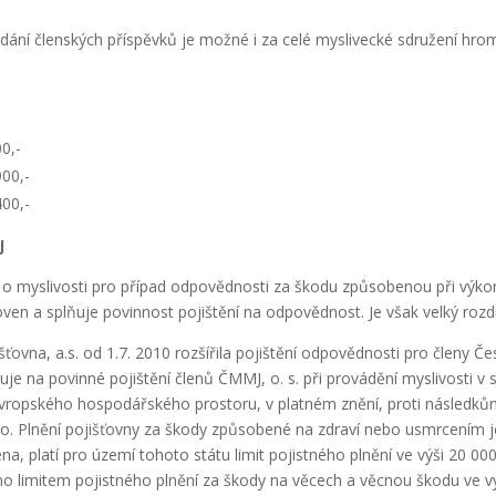
ádání členských příspěvků je možné i za celé myslivecké sdružení hrom
0,-
900,-
400,-
J
na o myslivosti pro případ odpovědnosti za škodu způsobenou při výko
ťoven a splňuje povinnost pojištění na odpovědnost. Je však velký rozd
ťovna, a.s. od 1.7. 2010 rozšířila pojištění odpovědnosti pro členy 
 na povinné pojištění členů ČMMJ, o. s. při provádění myslivosti v 
Evropského hospodářského prostoru, v platném znění, proti následkům
Plnění pojišťovny za škody způsobené na zdraví nebo usmrcením je 
na, platí pro území tohoto státu limit pojistného plnění ve výši 20 00
o limitem pojistného plnění za škody na věcech a věcnou škodu ve výš